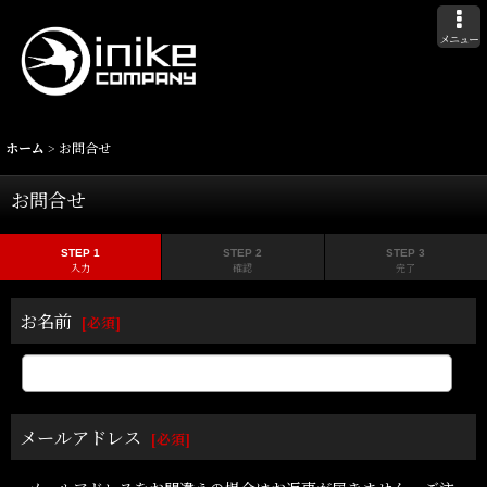
メニュー
ホーム
>
お問合せ
お問合せ
STEP 1
STEP 2
STEP 3
入力
確認
完了
お名前
[
必須
]
メールアドレス
[
必須
]